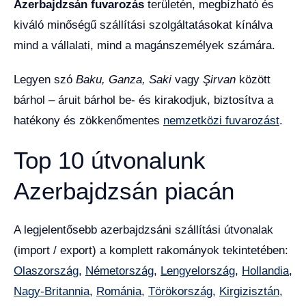
Azerbajdzsán fuvarozás
területén, megbízható és
kiváló minőségű szállítási szolgáltatásokat kínálva
mind a vállalati, mind a magánszemélyek számára.
Legyen szó
Baku, Ganza, Saki
vagy
Şirvan
között
bárhol – áruit bárhol be- és kirakodjuk, biztosítva a
hatékony és zökkenőmentes
nemzetközi fuvarozást
.
Top 10 útvonalunk
Azerbajdzsán piacán
A legjelentősebb azerbajdzsáni szállítási útvonalak
(import / export) a komplett rakományok tekintetében:
Olaszország
,
Németország
,
Lengyelország
,
Hollandia
,
Nagy-Britannia
,
Románia
,
Törökország
,
Kirgizisztán
,