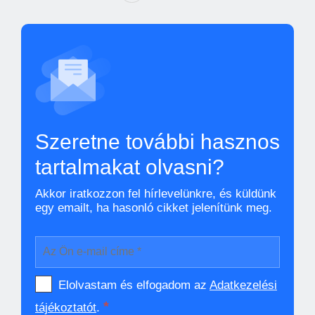
Szeretne további hasznos
tartalmakat olvasni?
Akkor iratkozzon fel hírlevelünkre, és küldünk
egy emailt, ha hasonló cikket jelenítünk meg.
Elolvastam és elfogadom az
Adatkezelési
*
tájékoztatót
.