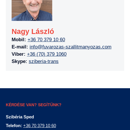
Nagy László
Mobil:
+36 70 379 10 60
E-mail:
info@fuvarozas-szallitmanyozas.com
Viber:
+36 (70) 379 1060
Skype:
sziberia-trans
KÉRDÉSE VAN? SEGÍTÜNK?
Szibéria Sped
Telefon:
+36 70 379 10 60