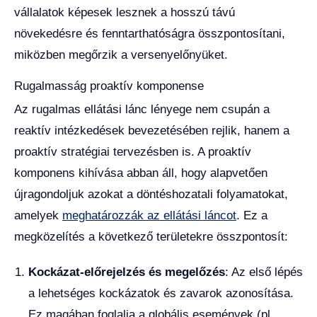
vállalatok képesek lesznek a hosszú távú
növekedésre és fenntarthatóságra összpontosítani,
miközben megőrzik a versenyelőnyüket.
Rugalmasság proaktív komponense
Az rugalmas ellátási lánc lényege nem csupán a
reaktív intézkedések bevezetésében rejlik, hanem a
proaktív stratégiai tervezésben is. A proaktív
komponens kihívása abban áll, hogy alapvetően
újragondoljuk azokat a döntéshozatali folyamatokat,
amelyek
meghatározzák az ellátási láncot
. Ez a
megközelítés a következő területekre összpontosít:
Kockázat-előrejelzés és megelőzés
: Az első lépés
a lehetséges kockázatok és zavarok azonosítása.
Ez magában foglalja a globális események (pl.