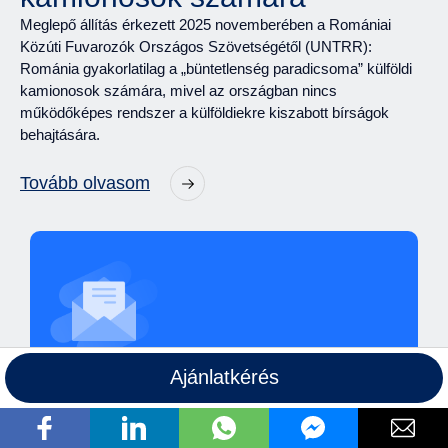
Meglepő állítás érkezett 2025 novemberében a Romániai
Közúti Fuvarozók Országos Szövetségétől (UNTRR):
Románia gyakorlatilag a „büntetlenség paradicsoma” külföldi
kamionosok számára, mivel az országban nincs
működőképes rendszer a külföldiekre kiszabott bírságok
behajtására.
Tovább olvasom
Ajánlatkérés
Szeretne további hasznos
tartalmakat olvasni?