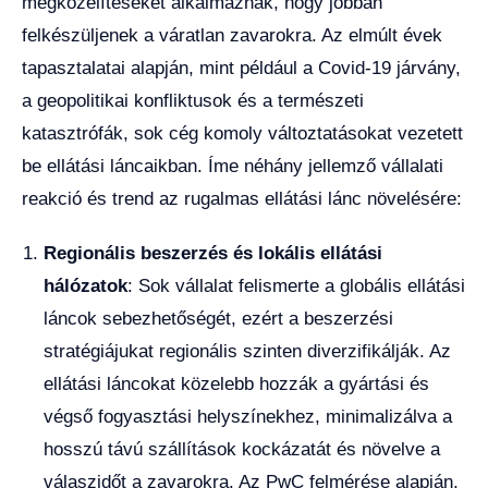
megközelítéseket alkalmaznak, hogy jobban
felkészüljenek a váratlan zavarokra. Az elmúlt évek
tapasztalatai alapján, mint például a Covid-19 járvány,
a geopolitikai konfliktusok és a természeti
katasztrófák, sok cég komoly változtatásokat vezetett
be ellátási láncaikban. Íme néhány jellemző vállalati
reakció és trend az rugalmas ellátási lánc növelésére:
Regionális beszerzés és lokális ellátási
hálózatok
: Sok vállalat felismerte a globális ellátási
láncok sebezhetőségét, ezért a beszerzési
stratégiájukat regionális szinten diverzifikálják. Az
ellátási láncokat közelebb hozzák a gyártási és
végső fogyasztási helyszínekhez, minimalizálva a
hosszú távú szállítások kockázatát és növelve a
válaszidőt a zavarokra. Az PwC felmérése alapján,