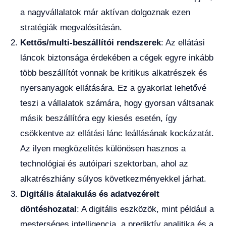
a nagyvállalatok már aktívan dolgoznak ezen
stratégiák megvalósításán.
Kettős/multi-beszállítói rendszerek
: Az ellátási
láncok biztonsága érdekében a cégek egyre inkább
több beszállítót vonnak be kritikus alkatrészek és
nyersanyagok ellátására. Ez a gyakorlat lehetővé
teszi a vállalatok számára, hogy gyorsan váltsanak
másik beszállítóra egy kiesés esetén, így
csökkentve az ellátási lánc leállásának kockázatát.
Az ilyen megközelítés különösen hasznos a
technológiai és autóipari szektorban, ahol az
alkatrészhiány súlyos következményekkel járhat.
Digitális átalakulás és adatvezérelt
döntéshozatal
: A digitális eszközök, mint például a
mesterséges intelligencia, a prediktív analitika és a