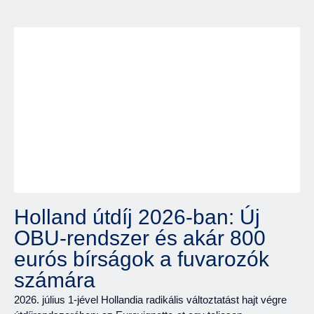
Holland útdíj 2026-ban: Új
OBU-rendszer és akár 800
eurós bírságok a fuvarozók
számára
2026. július 1-jével Hollandia radikális változtatást hajt végre