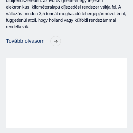
útdíjrendszerében: az Eurovignette-et egy teljesen
elektronikus, kilométeralapú díjszedési rendszer váltja fel. A
változás minden 3,5 tonnát meghaladó tehergépjárművet érint,
függetlenül attól, hogy holland vagy külföldi rendszámmal
rendelkezik.
Tovább olvasom