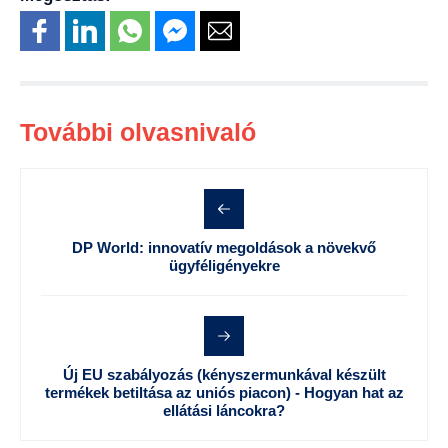
További olvasnivaló
DP World: innovatív megoldások a növekvő
ügyféligényekre
Új EU szabályozás (kényszermunkával készült
termékek betiltása az uniós piacon) - Hogyan hat az
ellátási láncokra?