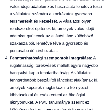
valós idejű adatelemzés használata lehetővé teszi
a vállalatok számára a kockázatok gyorsabb
felismerését és kezelését. A vállalatok olyan
rendszereket építenek ki, amelyek valós idejű
adatokat gyűjtenek az ellátási lánc különböző
szakaszaiból, lehetővé téve a gyorsabb és
pontosabb döntéshozatalt.
Fenntarthatósági szempontok integrálása
: A
rugalmassági törekvések mellett egyre nagyobb
hangsúlyt kap a fenntarthatóság. A vállalatok
fenntarthatóbb beszállítói láncokat alakítanak ki,
amelyek képesek megbirkózni a környezeti
kihívásokkal és csökkenteni az ökológiai
lábnyomukat. A PwC tanulmánya szerint ez
különösen fontos a gyorsan forgó fogyasztási