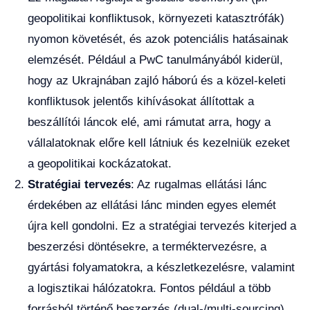
geopolitikai konfliktusok, környezeti katasztrófák)
nyomon követését, és azok potenciális hatásainak
elemzését. Például a PwC tanulmányából kiderül,
hogy az Ukrajnában zajló háború és a közel-keleti
konfliktusok jelentős kihívásokat állítottak a
beszállítói láncok elé, ami rámutat arra, hogy a
vállalatoknak előre kell látniuk és kezelniük ezeket
a geopolitikai kockázatokat.
Stratégiai tervezés
: Az rugalmas ellátási lánc
érdekében az ellátási lánc minden egyes elemét
újra kell gondolni. Ez a stratégiai tervezés kiterjed a
beszerzési döntésekre, a terméktervezésre, a
gyártási folyamatokra, a készletkezelésre, valamint
a logisztikai hálózatokra. Fontos például a több
forrásból történő beszerzés (dual-/multi-sourcing),