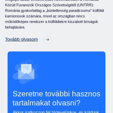
Közúti Fuvarozók Országos Szövetségétől (UNTRR):
Románia gyakorlatilag a „büntetlenség paradicsoma” külföldi
kamionosok számára, mivel az országban nincs
működőképes rendszer a külföldiekre kiszabott bírságok
behajtására.
Tovább olvasom
Szeretne további hasznos
tartalmakat olvasni?
Akkor iratkozzon fel hírlevelünkre, és küldünk