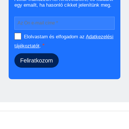
egy emailt, ha hasonló cikket jelenítünk meg.
Elolvastam és elfogadom az
Adatkezelési
*
tájékoztatót
.