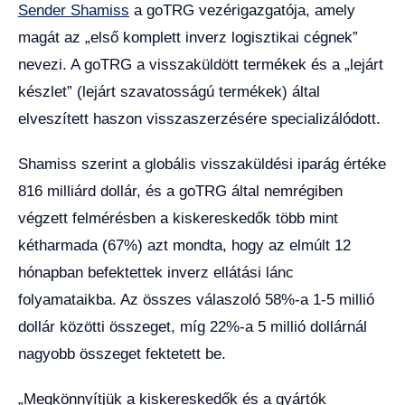
Sender Shamiss
a goTRG vezérigazgatója, amely
magát az „első komplett inverz logisztikai cégnek”
nevezi. A goTRG a visszaküldött termékek és a „lejárt
készlet” (lejárt szavatosságú termékek) által
elveszített haszon visszaszerzésére specializálódott.
Shamiss szerint a globális visszaküldési iparág értéke
816 milliárd dollár, és a goTRG által nemrégiben
végzett felmérésben a kiskereskedők több mint
kétharmada (67%) azt mondta, hogy az elmúlt 12
hónapban befektettek inverz ellátási lánc
folyamataikba. Az összes válaszoló 58%-a 1-5 millió
dollár közötti összeget, míg 22%-a 5 millió dollárnál
nagyobb összeget fektetett be.
„Megkönnyítjük a kiskereskedők és a gyártók