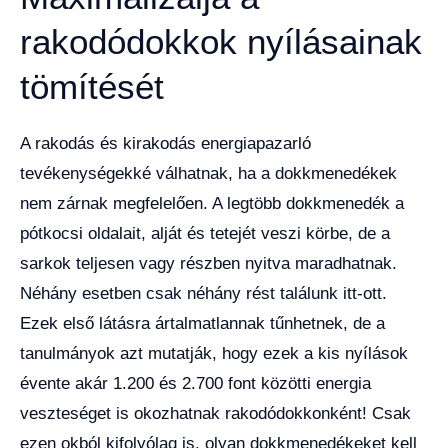
rakodódokkok nyílásainak
tömítését
A rakodás és kirakodás energiapazarló
tevékenységekké válhatnak, ha a dokkmenedékek
nem zárnak megfelelően. A legtöbb dokkmenedék a
pótkocsi oldalait, alját és tetejét veszi körbe, de a
sarkok teljesen vagy részben nyitva maradhatnak.
Néhány esetben csak néhány rést találunk itt-ott.
Ezek első látásra ártalmatlannak tűnhetnek, de a
tanulmányok azt mutatják, hogy ezek a kis nyílások
évente akár 1.200 és 2.700 font közötti energia
veszteséget is okozhatnak rakodódokkonként! Csak
ezen okból kifolyólag is, olyan dokkmenedékeket kell