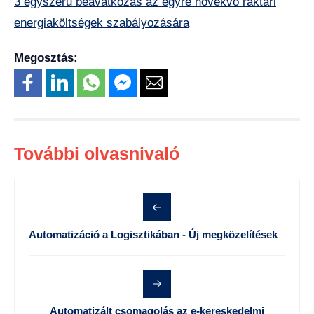
3 egyszerű beavatkozás az egyre növekvő raktári
energiaköltségek szabályozására
Megosztás:
További olvasnivaló
Automatizáció a Logisztikában - Új megközelítések
Automatizált csomagolás az e-kereskedelmi