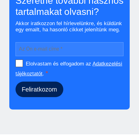
Szeretne további hasznos
tartalmakat olvasni?
Akkor iratkozzon fel hírlevelünkre, és küldünk
egy emailt, ha hasonló cikket jelenítünk meg.
Elolvastam és elfogadom az
Adatkezelési
*
tájékoztatót
.