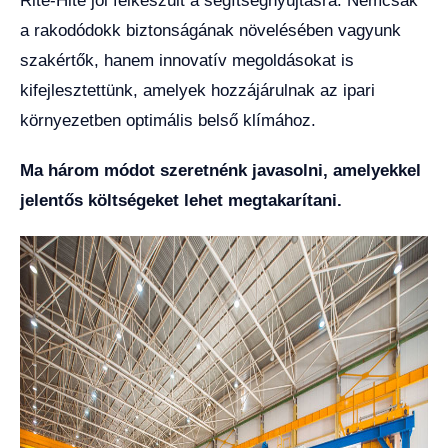
Rite-Hite jól felkészült a segítségnyújtásra. Nemcsak
a rakodódokk biztonságának növelésében vagyunk
szakértők, hanem innovatív megoldásokat is
kifejlesztettünk, amelyek hozzájárulnak az ipari
környezetben optimális belső klímához.
Ma három módot szeretnénk javasolni, amelyekkel
jelentős költségeket lehet megtakarítani.