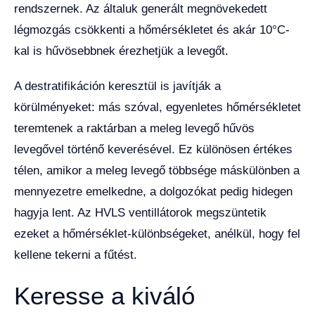
rendszernek. Az általuk generált megnövekedett
légmozgás csökkenti a hőmérsékletet és akár 10°C-
kal is hűvösebbnek érezhetjük a levegőt.
A destratifikáción keresztül is javítják a
körülményeket: más szóval, egyenletes hőmérsékletet
teremtenek a raktárban a meleg levegő hűvös
levegővel történő keverésével. Ez különösen értékes
télen, amikor a meleg levegő többsége máskülönben a
mennyezetre emelkedne, a dolgozókat pedig hidegen
hagyja lent. Az HVLS ventillátorok megszüntetik
ezeket a hőmérséklet-különbségeket, anélkül, hogy fel
kellene tekerni a fűtést.
Keresse a kiváló