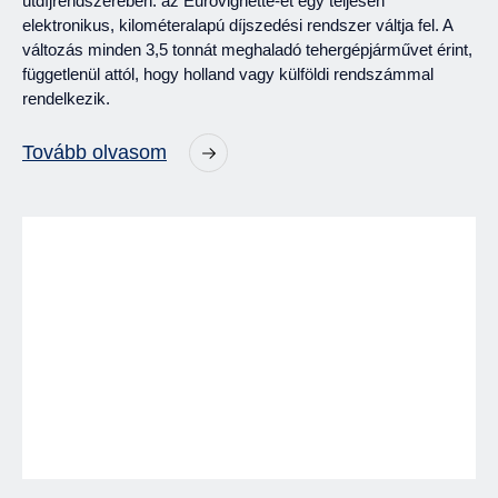
útdíjrendszerében: az Eurovignette-et egy teljesen
elektronikus, kilométeralapú díjszedési rendszer váltja fel. A
változás minden 3,5 tonnát meghaladó tehergépjárművet érint,
függetlenül attól, hogy holland vagy külföldi rendszámmal
rendelkezik.
Tovább olvasom