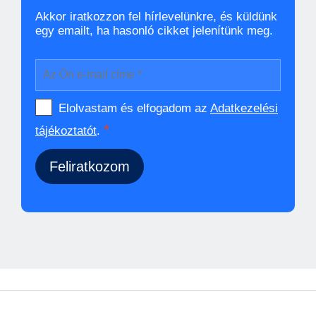
Akkor iratkozzon fel hírlevelünkre, és küldünk
egy emailt, ha hasonló cikket jelenítünk meg.
Elolvastam és elfogadom az
Adatkezelési
*
tájékoztatót
.