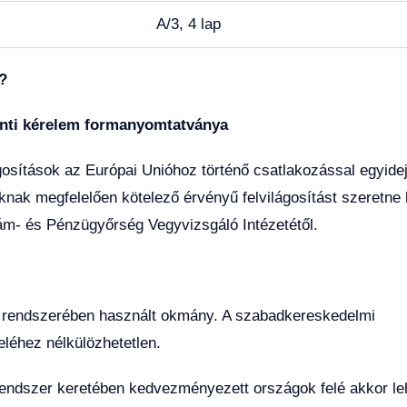
A/3, 4 lap
?
iránti kérelem formanyomtatványa
ágosítások az Európai Unióhoz történő csatlakozással egyide
nak megfelelően kötelező érvényű felvilágosítást szeretne 
ám- és Pénzügyőrség Vegyvizsgáló Intézetétől.
rendszerében használt okmány. A szabadkereskedelmi
léhez nélkülözhetetlen.
Rendszer keretében kedvezményezett országok felé akkor le