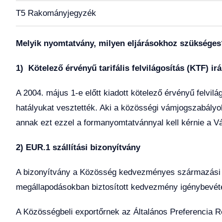
T5 Rakományjegyzék
Melyik nyomtatvány, milyen eljárásokhoz szükséges
1) Kötelező érvényű tarifális felvilágosítás (KTF) 
A 2004. május 1-e előtt kiadott kötelező érvényű felvil
hatályukat vesztették. Aki a közösségi vámjogszabályok
annak ezt ezzel a formanyomtatvánnyal kell kérnie a V
2) EUR.1 szállítási bizonyítvány
A bizonyítvány a Közösség kedvezményes származási 
megállapodásokban biztosított kedvezmény igénybevéte
A Közösségbeli exportőrnek az Általános Preferencia 