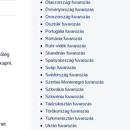
Olaszországi fuvarozás
Örményország fuvarozás
Oroszország fuvarozás
Osztrák fuvarozás
Portugália fuvarozás
Románia fuvarozás
Ruhr-vidék fuvarozás
Skandináv fuvarozás
jűleg
Spanyolország fuvarozás
kapni,
Svájc fuvarozás
Svédország fuvarozás
Szerbia-Montenegró fuvarozás
Szlovákia fuvarozás
Szlovénia fuvarozás
Tádzsikisztán fuvarozás
Törökország fuvarozás
Türkmenisztán fuvarozás
het
Ukrán fuvarozás