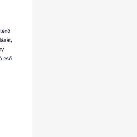
rténő
lását,
ny
á eső