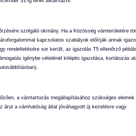
cember 31-ig lehet alkalmazni.
nőrzésére szolgáló okmány. Ha a Közösség vámterületére tö
i áruforgalommal kapcsolatos szabályok előírják annak igazo
y rendeltetésére sor került, az igazolás T5 ellenőrző példá
ámogatás igénybe vételénél kilépés igazolása, korlátozás al
rutovábbításban).
lőzően, a vámtartozás megállapításához szükséges elemek
z árut a vámhatóság által jóváhagyott új kezelésre vagy