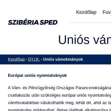
Kezdőlap
Fuv
Uniós v
Kezdőlap
-
GY.I.K.
-
Uniós vámokmányok
Európai uniós nyomtatványok
A Vám- és Pénzügyőrség Országos Parancsnokságának 
csatlakozás után szükséges európai uniós nyomtatvány
vámhivatalokban vásárolhatók meg, tehát ott, ahol az üg
nyomtatvány módosulhat, illetve újabbak alkalmazása i