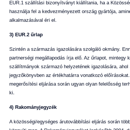
EUR.1 szállítási bizonyítványt kiállítania, ha a Közöss
használja fel a kedvezményezett ország gyártója, ami
alkalmazásával éri el.
3) EUR.2 űrlap
Szintén a származás igazolására szolgáló okmány. Enne
partnerségi megállapodás írja elő. Az űrlapot, mintegy
szállítmányok származó helyzetének igazolására, ahol
jegyzőkönyvben az értékhatárra vonatkozó előírásokat
megerősítési eljárása során ugyan olyan felelősség terhe
ki.
4) Rakományjegyzék
A közösségi/egységes árutovábbítási eljárás során több