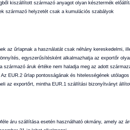
égből kiszállított származó anyagot olyan késztermék előállí
nek származó helyzetét csak a kumulációs szabályok
k az űrlapnak a használatát csak néhány kereskedelmi, ill
 könnyítés, egyszerűsítésként alkalmazhatja az exportőr olya
 a származó áruk értéke nem haladja meg az adott származ
. Az EUR.2 űrlap pontosságának és hitelességének utólagos
li az exportőrt, mintha EUR.1 szállítási bizonyítványt állíto
féle áru szállítása esetén használható okmány, amely az ár