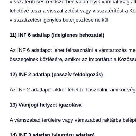
visszatérítéses rendszerben valamelyik vámhatóság álta
lehetővé teszi a visszafizetést vagy visszatérítést a
visszafizetési igénylés beterjesztése nélkül.
11) INF 6 adatlap (ideiglenes behozatal)
Az INF 6 adatlapot lehet felhasználni a vámtartozás m
összegeinek közlésére, amikor az importárut a Közössé
12) INF 2 adatlap (passzív feldolgozás)
Az INF 2 adatlapot akkor lehet felhasználni, amikor v
13) Vámjogi helyzet igazolása
A vámszabad területre vagy vámszabad raktárba belépte
14) INF 3 adatlap (visszáru adatlap)