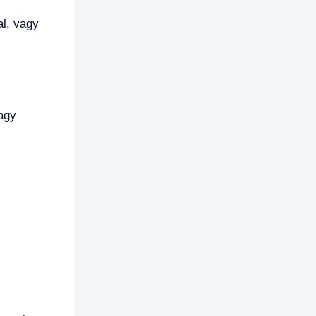
al, vagy
agy