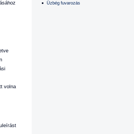
tásához
Üzbég fuvarozás
etve
n
ási
tt volna
uleírást