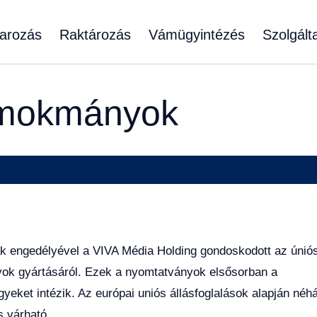
arozás
Raktározás
Vámügyintézés
Szolgált
ámokmányok
engedélyével a VIVA Média Holding gondoskodott az únió
ok gyártásáról. Ezek a nyomtatványok elsősorban a
yeket intézik. Az európai uniós állásfoglalások alapján néh
s várható.