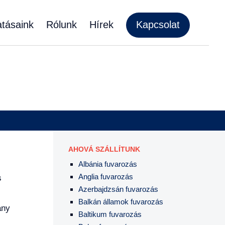
atásaink
Rólunk
Hírek
Kapcsolat
AHOVÁ SZÁLLÍTUNK
Albánia fuvarozás
Anglia fuvarozás
s
Azerbajdzsán fuvarozás
Balkán államok fuvarozás
ány
Baltikum fuvarozás