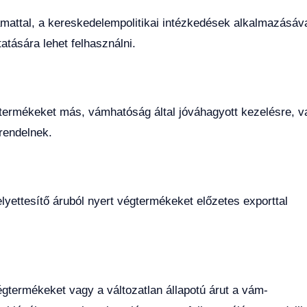
mattal, a kereskedelempolitikai intézkedések alkalmazásáv
atására lehet felhasználni.
égtermékeket más, vámhatóság által jóváhagyott kezelésre, v
rendelnek.
elyettesítő áruból nyert végtermékeket előzetes exporttal
égtermékeket vagy a változatlan állapotú árut a vám-