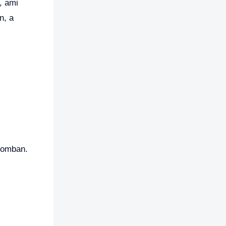
, ami
n, a
alomban.