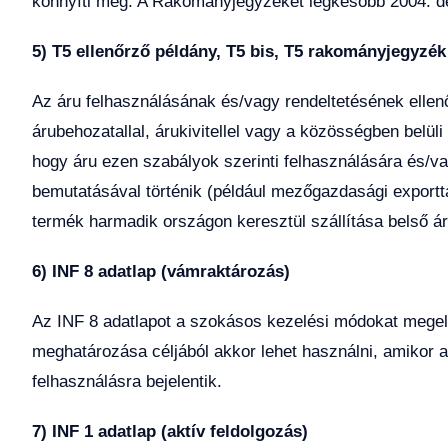
könnyíti meg. A Rakományjegyzéket legkésőbb 2004. de
5) T5 ellenőrző példány, T5 bis, T5 rakományjegyzék
Az áru felhasználásának és/vagy rendeltetésének elle
árubehozatallal, árukivitellel vagy a közösségben belül
hogy áru ezen szabályok szerinti felhasználására és/vag
bemutatásával történik (például mezőgazdasági exportt
termék harmadik országon keresztül szállítása belső á
6) INF 8 adatlap (vámraktározás)
Az INF 8 adatlapot a szokásos kezelési módokat mege
meghatározása céljából akkor lehet használni, amikor a
felhasználásra bejelentik.
7) INF 1 adatlap (aktív feldolgozás)