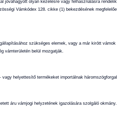
l jóváhagyott olyan kezelésre vagy felhasználásra rendelik
 Közösségi Vámkódex 128. cikke (1) bekezdésének megfelelőe
egállapításához szükséges elemek, vagy a már kirótt vámok
g vámterületén belül mozgatják.
ég- vagy helyettesítő termékeket importálnak háromszögforg
tett áru vámjogi helyzetének igazolására szolgáló okmány.